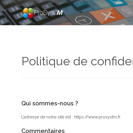
Skip
to
content
Politique de confiden
Qui sommes-nous ?
L’adresse de notre site est : https://www.prosystm.fr.
Commentaires