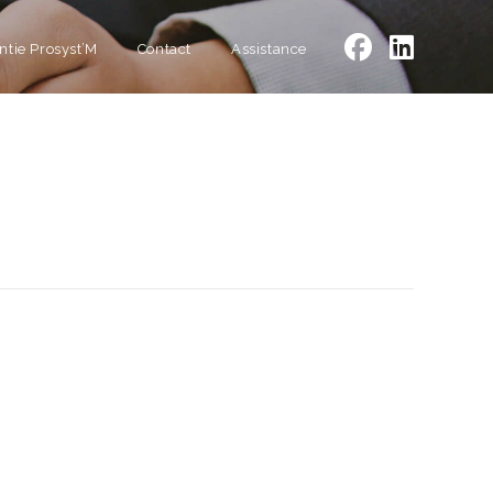
ntie Prosyst’M
Contact
Assistance